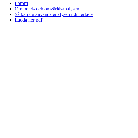
Förord
Om trend- och omvärldsanalysen
Så kan du använda analysen i ditt arbete
Ladda ner pdf