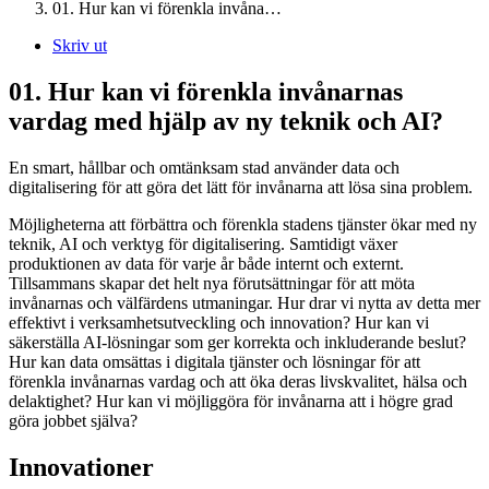
01. Hur kan vi förenkla invåna…
Skriv ut
01. Hur kan vi förenkla invånarnas
vardag med hjälp av ny teknik och AI?
En smart, hållbar och omtänksam stad använder data och
digitalisering för att göra det lätt för invånarna att lösa sina problem.
Möjligheterna att förbättra och förenkla stadens tjänster ökar med ny
teknik, AI och verktyg för digitalisering. Samtidigt växer
produktionen av data för varje år både internt och externt.
Tillsammans skapar det helt nya förutsättningar för att möta
invånarnas och välfärdens utmaningar. Hur drar vi nytta av detta mer
effektivt i verksamhetsutveckling och innovation? Hur kan vi
säkerställa AI-lösningar som ger korrekta och inkluderande beslut?
Hur kan data omsättas i digitala tjänster och lösningar för att
förenkla invånarnas vardag och att öka deras livskvalitet, hälsa och
delaktighet? Hur kan vi möjliggöra för invånarna att i högre grad
göra jobbet själva?
Innovationer