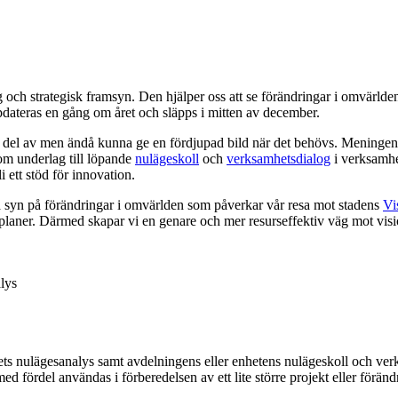
 och strategisk framsyn. Den hjälper oss att se förändringar i omvärld
pdateras en gång om året och släpps i mitten av december.
ta del av men ändå kunna ge en fördjupad bild när det behövs. Meningen
om underlag till löpande
nulägeskoll
och
verksamhetsdialog
i verksamhe
ett stöd för innovation.
få syn på förändringar i omvärlden som påverkar vår resa mot stadens
Vi
h planer. Därmed skapar vi en genare och mer resurseffektiv väg mot vis
lys
ets nulägesanalys samt avdelningens eller enhetens nulägeskoll och verk
fördel användas i förberedelsen av ett lite större projekt eller förändr