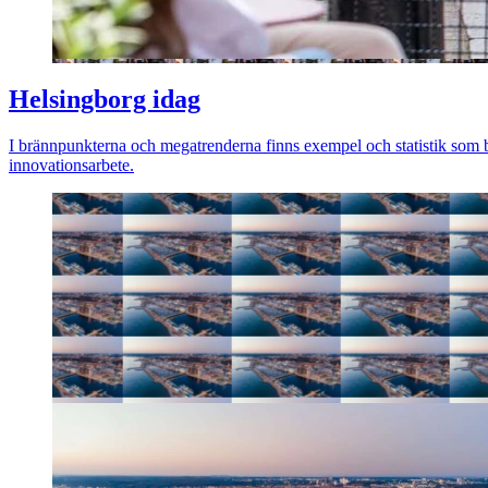
Helsingborg idag
I brännpunkterna och megatrenderna finns exempel och statistik som b
innovationsarbete.