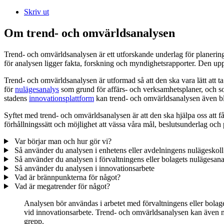
Skriv ut
Om trend- och omvärldsanalysen
Trend- och omvärldsanalysen är ett utforskande underlag för planering
för analysen ligger fakta, forskning och myndighetsrapporter. Den up
Trend- och omvärldsanalysen är utformad så att den ska vara lätt att 
för
nulägesanalys
som grund för affärs- och verksamhetsplaner, och s
stadens
innovationsplattform
kan trend- och omvärldsanalysen även bli 
Syftet med trend- och omvärldsanalysen är att den ska hjälpa oss att 
förhållningssätt och möjlighet att vässa våra mål, beslutsunderlag oc
Var börjar man och hur gör vi?
Så använder du analysen i enhetens eller avdelningens nulägeskoll
Så använder du analysen i förvaltningens eller bolagets nulägesana
Så använder du analysen i innovationsarbete
Vad är brännpunkterna för något?
Vad är megatrender för något?
Analysen bör användas i arbetet med förvaltningens eller bolag
vid innovationsarbete. Trend- och omvärldsanalysen kan även med 
grepp.