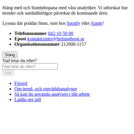
Häng med och framtidsspana med våra analytiker. Vi utforskar hur
trender och samhällsfrågor påverkar de kommande åren.
Lyssna där poddar finns, som hos
Spotify
eller
Apple
!
Telefonnummer
042-10 50 00
Epost
kontaktcenter@helsingborg.se
Organisationsnummer
212000-1157
Stäng
Vad letar du efter?
Sök
Förord
Om trend- och omvärldsanalysen
Så kan du använda analysen i ditt arbete
Ladda ner pdf