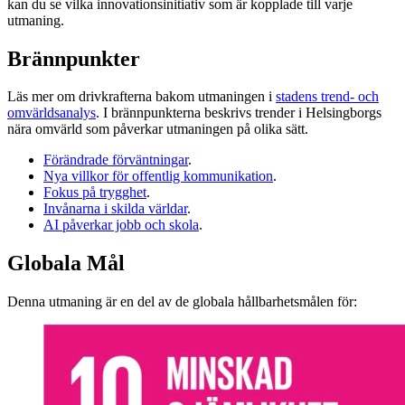
kan du se vilka innovationsinitiativ som är kopplade till varje
utmaning.
Brännpunkter
Läs mer om drivkrafterna bakom utmaningen i
stadens trend- och
omvärldsanalys
. I brännpunkterna beskrivs trender i Helsingborgs
nära omvärld som påverkar utmaningen på olika sätt.
Förändrade förväntningar
.
Nya villkor för offentlig kommunikation
.
Fokus på trygghet
.
Invånarna i skilda världar
.
AI påverkar jobb och skola
.
Globala Mål
Denna utmaning är en del av de globala hållbarhetsmålen för: