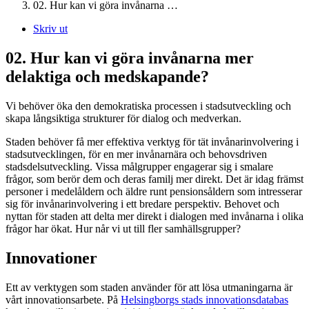
02. Hur kan vi göra invånarna …
Skriv ut
02. Hur kan vi göra invånarna mer
delaktiga och medskapande?
Vi behöver öka den demokratiska processen i stadsutveckling och
skapa långsiktiga strukturer för dialog och medverkan. ​
Staden behöver få mer effektiva verktyg för tät invånarinvolvering i
stadsutvecklingen, för en mer invånarnära och behovsdriven
stadsdelsutveckling. Vissa målgrupper engagerar sig i smalare
frågor, som berör dem och deras familj mer direkt. Det är idag främst
personer i medelåldern och äldre runt pensionsåldern som intresserar
sig för invånarinvolvering i ett bredare perspektiv. Behovet och
nyttan för staden att delta mer direkt i dialogen med invånarna i olika
frågor har ökat. Hur når vi ut till fler samhällsgrupper? ​
Innovationer
Ett av verktygen som staden använder för att lösa utmaningarna är
vårt innovationsarbete. På
Helsingborgs stads innovationsdatabas