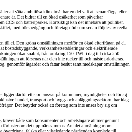
ter att sätta ambitiösa klimatmål har en del valt att senarelägga eller
nare år. Det bidrar till en ökad osäkerhet som påverkar
m CCS och batteriparker. Kortsiktigt kan det innebära att politiker,
eskiftet, med börsnedgång och företagsdöd som sedan följdes av reella
n till el. Den gröna omställningen medför en ökad efterfrågan på el.
annat bostadsbyggande, verksamhetsetableringar och elektrifierade
ukningen ökar snabbt, från omkring 150 TWh i dag till cirka 250
lningen att försenas när elen inte räcker till och måste prioriteras.
og, genomför åtgärder och fattar beslut samt medskapar omställningen
et ligger därför ett stort ansvar på kommuner, myndigheter och förtag
 inklusive handel, transport och bygg- och anläggningssektorn, har idag
öfrågor. Det betyder också att företag som inte anses bry sig om
, kräver både som konsumenter och arbetstagare alltmer genuint
tsliga förluster om det uppmärksammas. Antalet anmälningar om
överdrivna, falska eller vilseledande påståenden kopplade till