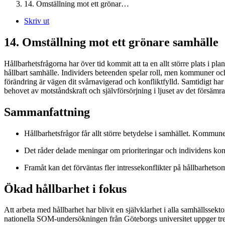
14. Omställning mot ett grönar…
Skriv ut
14. Omställning mot ett grönare samhälle
Hållbarhetsfrågorna har över tid kommit att ta en allt större plats i pl
hållbart samhälle. Individers beteenden spelar roll, men kommuner oc
förändring är vägen dit svårnavigerad och konfliktfylld. Samtidigt har 
behovet av motståndskraft och självförsörjning i ljuset av det försämr
Sammanfattning
Hållbarhetsfrågor får allt större betydelse i samhället. Kommune
Det råder delade meningar om prioriteringar och individens kont
Framåt kan det förväntas fler intressekonflikter på hållbarhetsområ
Ökad hållbarhet i fokus
Att arbeta med hållbarhet har blivit en självklarhet i alla samhällssekto
nationella SOM-undersökningen från Göteborgs universitet uppger tre fjär