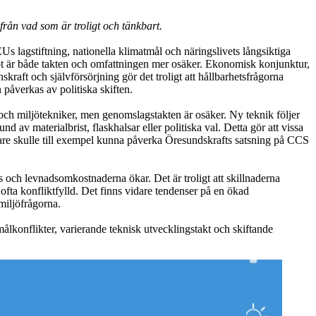
ifrån vad som är troligt och tänkbart.
Us lagstiftning, nationella klimatmål och näringslivets långsiktiga
emot är både takten och omfattningen mer osäker. Ekonomisk konjunktur,
kraft och självförsörjning gör det troligt att hållbarhetsfrågorna
 påverkas av politiska skiften.
- och miljötekniker, men genomslagstakten är osäker. Ny teknik följer
av materialbrist, flaskhalsar eller politiska val. Detta gör att vissa
senare skulle till exempel kunna påverka Öresundskrafts satsning på CCS
och levnadsomkostnaderna ökar. Det är troligt att skillnaderna
 ofta konfliktfylld. Det finns vidare tendenser på en ökad
miljöfrågorna.
ålkonflikter, varierande teknisk utvecklingstakt och skiftande