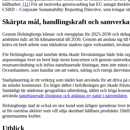
hållbarhet.
[11]
För att motverka greenwashing har EU antagit direkti
CSRD – Corporate Sustainability Reporting Directive, som tvingar stö
Skärpta mål, handlingskraft och samverka
Genom Helsingborgs klimat- och energiplan för 2025-2030 och deltagan
ambitiöst mål: att bli klimatneutral till 2030. Genom att ansluta sig t
krävs ett brett arbete som inkluderar stadens egen verksamhet, invåna
För Helsingborgs stad innebär detta ökade förväntningar både från org
anpassningar över en bred linje inom koncernen och genom samverkan
resursanvändning och införa naturbaserade lösningar, men inte minst om
Oceanhamnen, som handlar om att vatten, näring och energi återvinns
Stadsplanering är ett verktyg som städer kan använda för att driva på 
än mindre kommuner. En högre täthet i befolkningen ger ökade förutsätt
Samtidigt tär städernas geografiska utbredning, täthet och höga konsum
använda
naturbaserade lösningar och anlägga ny natur i närområden
.
Helsingborgs stad är också en stor kund som årligen spenderar över tre 
ut för oseriösa aktörer som vill sälja skenbart hållbara produkter. Där
gemensamma krafter.
Utblick