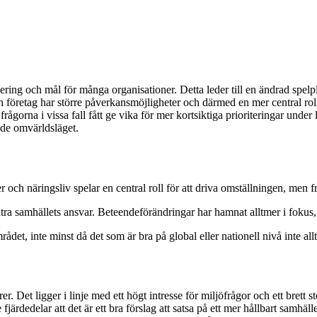
anering och mål för många organisationer. Detta leder till en ändrad spel
h företag har större påverkansmöjligheter och därmed en mer central ro
frågorna i vissa fall fått ge vika för mer kortsiktiga prioriteringar unde
ade omvärldsläget.
r och näringsliv spelar en central roll för att driva omställningen, men
ra samhällets ansvar. Beteendeförändringar har hamnat alltmer i fokus, 
det, inte minst då det som är bra på global eller nationell nivå inte allti
rer. Det ligger i linje med ett högt intresse för miljöfrågor och ett brett 
dedelar att det är ett bra förslag att satsa på ett mer hållbart samhälle