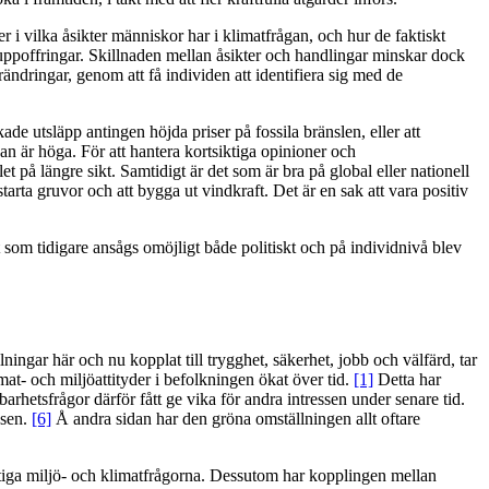
 i vilka åsikter människor har i klimatfrågan, och hur de faktiskt
iga uppoffringar. Skillnaden mellan åsikter och handlingar minskar dock
örändringar, genom att få individen att identifiera sig med de
de utsläpp antingen höjda priser på fossila bränslen, eller att
dan är höga. För att hantera kortsiktiga opinioner och
et på längre sikt. Samtidigt är det som är bra på global eller nationell
tarta gruvor och att bygga ut vindkraft. Det är en sak att vara positiv
om tidigare ansågs omöjligt både politiskt och på individnivå blev
ngar här och nu kopplat till trygghet, säkerhet, jobb och välfärd, tar
mat- och miljöattityder i befolkningen ökat över tid.
[1]
Detta har
llbarhetsfrågor därför fått ge vika för andra intressen under senare tid.
ssen.
[6]
Å andra sidan har den gröna omställningen allt oftare
siktiga miljö- och klimatfrågorna. Dessutom har kopplingen mellan