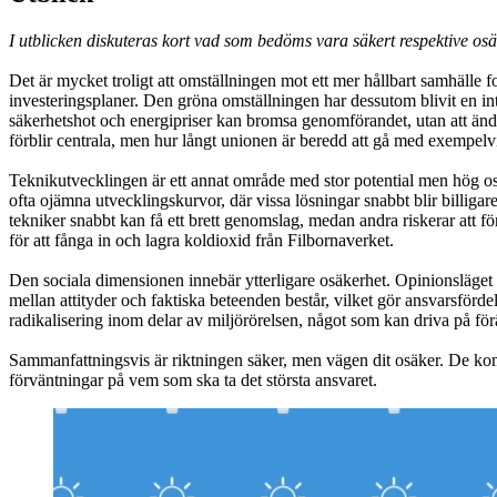
I utblicken diskuteras kort vad som bedöms vara säkert respektive osäker
Det är mycket troligt att omställningen mot ett mer hållbart samhälle f
investeringsplaner. Den gröna omställningen har dessutom blivit en in
säkerhetshot och energipriser kan bromsa genomförandet, utan att ändra 
förblir centrala, men hur långt unionen är beredd att gå med exempelvis
Teknikutvecklingen är ett annat område med stor potential men hög osäk
ofta ojämna utvecklingskurvor, där vissa lösningar snabbt blir billigar
tekniker snabbt kan få ett brett genomslag, medan andra riskerar att f
för att fånga in och lagra koldioxid från Filbornaverket.
Den sociala dimensionen innebär ytterligare osäkerhet. Opinionsläget
mellan attityder och faktiska beteenden består, vilket gör ansvarsförde
radikalisering inom delar av miljörörelsen, något som kan driva på f
Sammanfattningsvis är riktningen säker, men vägen dit osäker. De komm
förväntningar på vem som ska ta det största ansvaret.