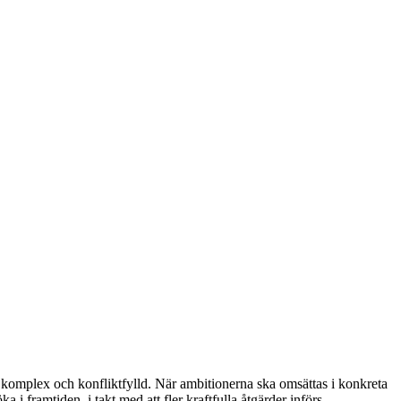
e komplex och konfliktfylld. När ambitionerna ska omsättas i konkreta
i framtiden, i takt med att fler kraftfulla åtgärder införs.