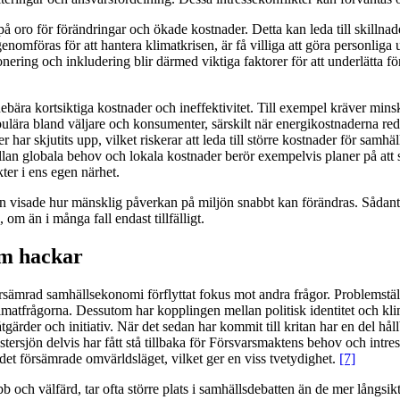
 oro för förändringar och ökade kostnader. Detta kan leda till skillnader
a genomföras för att hantera klimatkrisen, är få villiga att göra personl
ionering och inkludering blir därmed viktiga faktorer för att underlätta f
bära kortsiktiga kostnader och ineffektivitet. Till exempel kräver minska
mpopulära bland väljare och konsumenter, särskilt när energikostnaderna re
r skjutits upp, vilket riskerar att leda till större kostnader för samhäll
ellan globala behov och lokala kostnader berör exempelvis planer på att s
kter i ens egen närhet.
visade hur mänsklig påverkan på miljön snabbt kan förändras. Sådant s
m än i många fall endast tillfälligt.
om hackar
sämrad samhällsekonomi förflyttat fokus mot andra frågor. Problemställni
limatfrågorna. Dessutom har kopplingen mellan politisk identitet och kli
a åtgärder och initiativ. När det sedan har kommit till kritan har en del hå
ersjön delvis har fått stå tillbaka för Försvarsmaktens behov och intre
v det försämrade omvärldsläget, vilket ger en viss tvetydighet.
[7]
obb och välfärd, tar ofta större plats i samhällsdebatten än de mer lång