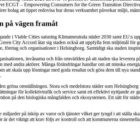
vet ECGT – Empowering Consumers for the Green Transition Directive, 
rre bolag att öppet redovisa hur deras verksamhet påverkar miljö, männ
n på vägen framåt
de i Viable Cities satsning Klimatneutrala städer 2030 samt EU:s uppdr
ill Green City Accord åtar sig staden också att uppfylla fem miljömål för
re, företag och organisationer i Helsingborg. Samtidigt ska staden inspi
anisationen, invånarna och från omvärlden på att staden ska leverera p
 med andra aktörer. Många förändringar handlar om att minska energi
 att skala upp lösningar med goda resultat och göra dem till nya standa
.
den gröna omställningen. Stora och medelstora städer som Helsingborg har
ningar för kollektivtrafik och service samt ett effektivt nyttjande av g
tion på den biologiska mångfalden och ekosystemen. Ett sätt för städer a
miljarder på inköp av varor och tjänster vilket ger tyngd i att ställa s
för är det viktigt att krav följs av kontroll och att kommunerna sinseme