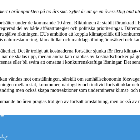
t i brännpunkten på tio års sikt. Syftet är att ge en översiktlig bild ut
ortsätter under de kommande 10 åren. Riktningen är stabilt förankrad i E
tegrerad del av både affärsstrategier och politiska prioriteringar. Där
själva riktningen. EUs ambition att koppla klimatpolitik till konkurrens
 naturrestaurering, klimattullar och marklagstiftning är osäkert och kan
erhet. Det är troligt att kostnaderna fortsätter sjunka för flera klimat
e när de skalas upp, medan andra kan drabbas av kostnadschocker på grund 
örsenas eller bli svåra att omsätta i konkurrenskraftiga lösningar. Det 
 kan vändas mot omställningen, särskilt om samhällsekonomin försvagas 
lningen mellan stat, kommuner, näringsliv och individ fortsatt oklar och
örändring men också skapa motreaktioner som underminerar klimat- och 
ande tio åren präglas troligen av fortsatt omställning, men också av m