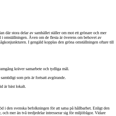
plan där stora delar av samhället ställer om mot ett grönare och mer
ll i omställningen. Även om de flesta är överens om behovet av
r lågkonjunkturen. I gengäld kopplas den gröna omställningen oftare till
 framgång kräver samarbete och tydliga mål.
samtidigt som pris är fortsatt avgörande.
d är bäst lokalt.
stöd i den svenska befolkningen för att satsa på hållbarhet. Enligt den
, och mer än två tredjedelar intresserar sig för miljöfrågor. Vidare