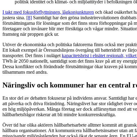
politisk identitet och klimat- och miljöattityder i befolkningen ök
I takt med fokusförflyttningen, lågkonjunkturen
och ökad osäkerhet har
justera sina.
[8]
Samtidigt har den gröna industrirevolutionen drabbats
förutsättningarna för lösningar som det finns stora förhoppningar på m
företagare och invånare blir mer försiktiga och vågar mindre. Situati
framsteg när proppen gick ur.
Utöver de ekonomiska och politiska faktorerna finns också mer praktis
Ett lokalt exempel är Öresundslinjens övergång till batteridrift av fä
transporter. Det finns i nuläget
kapacitetsbrist i elnätet regionalt, vilk
TWh år 2050 nationellt, samtidigt som det finns krav på att ny energip
Dessa konflikter och förändrade förutsättningar ökar kraven på komm
tillsammans med andra.
Näringsliv och kommuner har en central ro
En stor del av debatten fokuserar på individens ansvar. Samtidigt har 
att påverka och driva förändring. Näringslivet har stor rådighet över o
en hög miljöpåverkan. Många företag ser dock affärsnyttan med att ver
hållbarhetsfrågor riskerar att bli mindre konkurrenskraftiga.
Över tid har olika aktörers hållbarhetsarbete alltmer kommit att gra
hållbara organisationer. Att kommunicera hållbarhetsinsatser utan att
missvisande miljöpåståenden har också ökat de senaste åren. En EU-gr