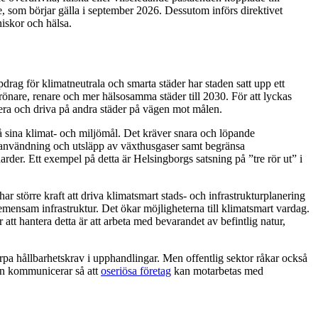
som börjar gälla i september 2026. Dessutom införs direktivet
iskor och hälsa.
ag för klimatneutrala och smarta städer har staden satt upp ett
 grönare, renare och mer hälsosamma städer till 2030. För att lyckas
rera och driva på andra städer på vägen mot målen.
å sina klimat- och miljömål. Det kräver snara och löpande
användning och utsläpp av växthusgaser samt begränsa
rder. Ett exempel på detta är Helsingborgs satsning på ”tre rör ut” i
 större kraft att driva klimatsmart stads- och infrastrukturplanering
emensam infrastruktur. Det ökar möjligheterna till klimatsmart vardag.
tt hantera detta är att arbeta med bevarandet av befintlig natur,
karpa hållbarhetskrav i upphandlingar. Men offentlig sektor råkar också
llan kommunicerar så att
oseriösa företag
kan motarbetas med