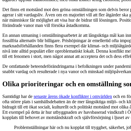
Det finns ett motstånd mot den gröna omställningen som delvis beror på
agerar i sitt vardagsliv. Även om en majoritet vill att fler åtgärder sk
när människor får möjlighet att visa hur de bidrar till lösningen. Posit
förändrade vanor man vill försöka åstadkomma.
En annan utmaning i omställningsarbetet är att långsiktiga mål kan inne
fossilfria alternativ blir billigare. Prishöjningar är emellertid ofta i
marknadsförhållanden finns flera exempel där klimat- och miljöåtgärder ha
nivå inte alltid populärt eller oproblematiskt lokalt. Denna konflikt m
till ett fenomen i stort, men något annat att acceptera det och dess effe
De omfattande beteendeförändringarna i befolkningen under pandemin 
snabbt vardag och resulterade i nya vanor och minskad miljöpåverkan, o
Olika prioriteringar och en omställning s
Samtidigt har de
senaste årens ökade konflikter i omvärlden
och en för
ofta större plats i samhällsdebatten än de mer långsiktiga miljö- och k
bidragit till ett ökat socialt, kulturellt och politiskt motstånd mot olik
Ett exempel på detta är hur utbyggnaden av havsbaserad vindkraft i Öst
kopplats till behovet av motståndskraft och självförsörjning i ljuset a
Problemställningar här och nu kopplat till trygghet, säkerhet, j