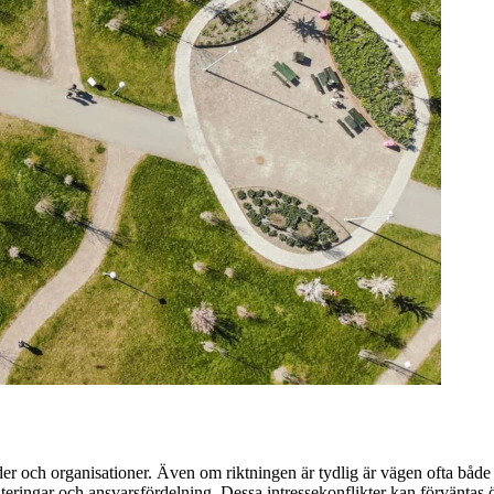
der och organisationer. Även om riktningen är tydlig är vägen ofta båd
eringar och ansvarsfördelning. Dessa intressekonflikter kan förväntas öka 