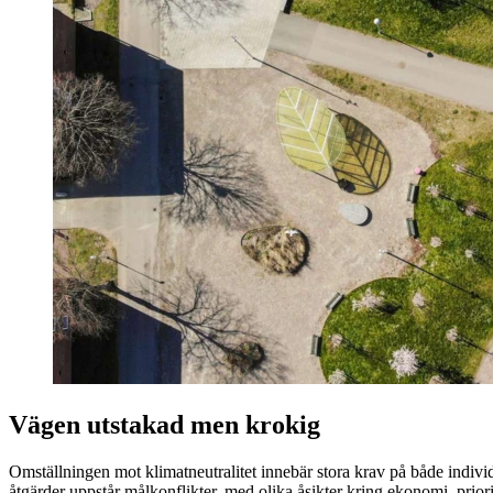
Vägen utstakad men krokig
Omställningen mot klimatneutralitet innebär stora krav på både indivi
åtgärder uppstår målkonflikter, med olika åsikter kring ekonomi, priorit