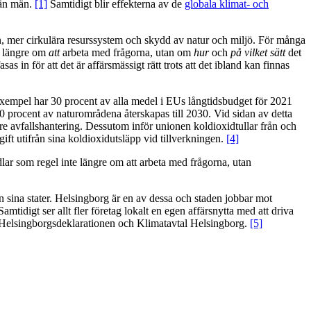
 än män.
[1]
Samtidigt blir effekterna av de
globala klimat- och
an, mer cirkulära resurssystem och skydd av natur och miljö. För många
te längre om
att
arbeta med frågorna, utan om
hur
och
på vilket sätt
det
s in för att det är affärsmässigt rätt trots att det ibland kan finnas
ll exempel har 30 procent av alla medel i EUs långtidsbudget för 2021
procent av naturområdena återskapas till 2030. Vid sidan av detta
tre avfallshantering. Dessutom inför unionen koldioxidtullar från och
ift utifrån sina koldioxidutsläpp vid tillverkningen.
[4]
ndlar som regel inte längre om att arbeta med frågorna, utan
än sina stater. Helsingborg är en av dessa och staden jobbar mot
amtidigt ser allt fler företag lokalt en egen affärsnytta med att driva
ven Helsingborgsdeklarationen och Klimatavtal Helsingborg.
[5]