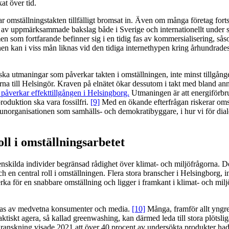
at över tid.
 omställningstakten tillfälligt bromsat in. Även om många företag fortsät
 av uppmärksammade bakslag både i Sverige och internationellt under se
en som fortfarande befinner sig i en tidig fas av kommersialisering, såso
onen kan i viss mån liknas vid den tidiga internethypen kring århundrad
ka utmaningar som påverkar takten i omställningen, inte minst tillgånge
rjorna till Helsingör. Kraven på elnätet ökar dessutom i takt med bland 
et påverkar effekttillgången i Helsingborg.
Utmaningen är att energiförbr
roduktion ska vara fossilfri.
[9]
Med en ökande efterfrågan riskerar omstäl
unorganisationen som samhälls- och demokratibyggare, i hur vi för dial
ll i omställningsarbetet
enskilda individer begränsad rådighet över klimat- och miljöfrågorna. D
ch en central roll i omställningen. Flera stora branscher i Helsingborg,
ka för en snabbare omställning och ligger i framkant i klimat- och milj
nskas av medvetna konsumenter och media.
[10]
Många, framför allt yngre
 faktiskt agera, så kallad greenwashing, kan därmed leda till stora plö
anskning visade 2021 att över 40 procent av undersökta produkter hade 