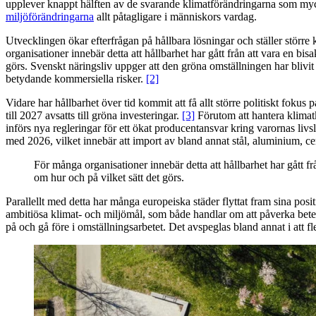
upplever knappt hälften av de svarande klimatförändringarna som myc
miljöförändringarna
allt påtagligare i människors vardag.
Utvecklingen ökar efterfrågan på hållbara lösningar och ställer störr
organisationer innebär detta att hållbarhet har gått från att vara en bis
görs. Svenskt näringsliv uppger att den gröna omställningen har blivit va
betydande kommersiella risker.
[2]
Vidare har hållbarhet över tid kommit att få allt större politiskt foku
till 2027 avsatts till gröna investeringar.
[3]
Förutom att hantera klimat
införs nya regleringar för ett ökat producentansvar kring varornas liv
med 2026, vilket innebär att import av bland annat stål, aluminium, ce
För många organisationer innebär detta att hållbarhet har gått fr
om hur och på vilket sätt det görs.
Parallellt med detta har många europeiska städer flyttat fram sina posi
ambitiösa klimat- och miljömål, som både handlar om att påverka beteende
på och gå före i omställningsarbetet. Det avspeglas bland annat i att 