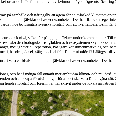
ket oroande inför framtiden, varav kvinnor i något högre utsträckning
e krav på samhälle och näringsliv att agera för en minskad klimatpåverk
ak till att bli en självklar del av verksamheten. Det handlar som regel in
rdag hos tiotusentals svenska företag, och att nya hållbara lösningar fasa
s på europeisk nivå, vilket får påtagliga effekter under kommande år. Ti
krisen ska den biologiska mångfalden och ekosystemen skyddas samt 20 
slängd, möjligheter till reparation, tydligare konsumentmärkning och bät
ment, handelsgödsel, vätgas och el från länder utanför EU åläggs tullavg
ån att vara en bisak till att bli en självklar del av verksamheten. Det ha
tioner, och har i många fall antagit mer ambitiösa klimat- och miljömål 
n och att skapa förutsättningar för att det ska vara lätt att göra rätt. S
flera hundra företag och föreningar har skrivit under de lokala initiati